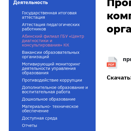
Про
Деятельность
ком
Государственная итоговая
аттестация
Аттестация педагогических
орг
работников
Абинский филиал ГБУ «Центр
диагностики и
консультирования» КК
Вакансии образовательных
организаций
пр
Мотивирующий мониторинг
деятельности управления
образования
Скачать
Противодействие коррупции
Дополнительное образование и
воспитательная работа
Дошкольное образование
Материально- техническое
обеспечение
Доступная среда
Отчеты