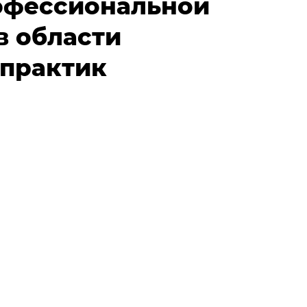
офессиональной
в области
 практик