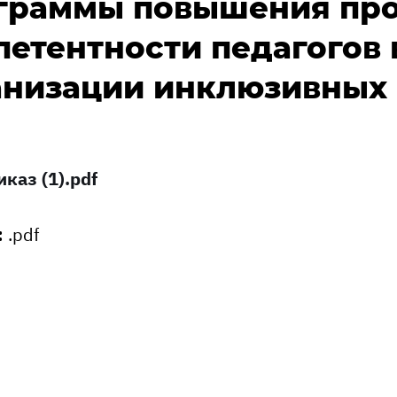
граммы повышения пр
петентности педагогов 
анизации инклюзивных
иказ (1).pdf
:
.pdf