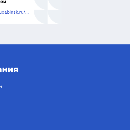
мей
uoabinsk.ru/...
ания
н