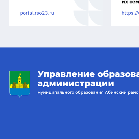
их се
portal.rso23.ru
https://
Управление образов
администрации
муниципального образования Абинский райо