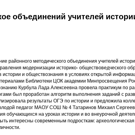
кое объединений учителей истори
ание районного методического объединения учителей истор
равления модернизации историко- обществоведческого обр
 истории и обществознания в условиях открытой информа
атериалами Библиотеки ЦОК академии Минпросвещения Росс
знанию Курбула Лада Алексеевна провела практикум по раб
гами был проработан алгоритм выполнения заданий с разв
изировала результаты ОГЭ по истории и предложила колл
 Молодой педагог МАОУ СОШ № 4 Татаринов Михаил Сергеев
ия обучающихся на уроках истории и во внеурочной деятел
быть интересны современным подросткам: археологическая 
личности.