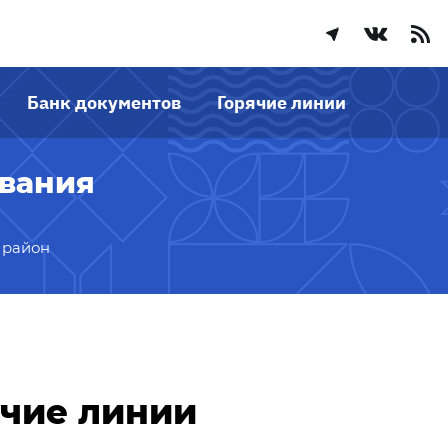
Банк документов
Горячие линии
ования
 район
ячие линии