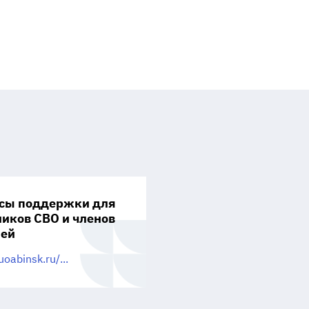
сы поддержки для
ников СВО и членов
мей
uoabinsk.ru/...