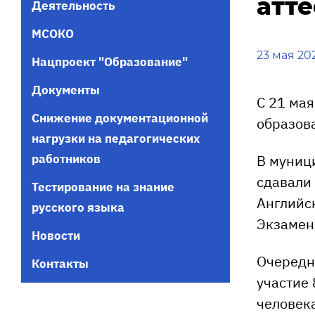
атте
Деятельность
МСОКО
23 мая 20
Нацпроект "Образование"
Документы
С 21 мая
Снижение документационной
образов
нагрузки на педагогических
работников
В муниц
сдавали 
Тестирование на знание
Английск
русского языка
Экзамен
Новости
Очередн
Контакты
участие 
человека