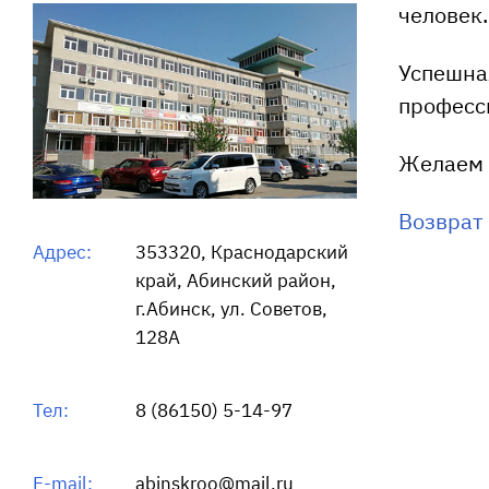
человек.
Успешна
професс
Желаем 
Возврат 
Адрес:
353320, Краснодарский
край, Абинский район,
г.Абинск, ул. Советов,
128А
Тел:
8 (86150) 5-14-97
E-mail:
abinskroo@mail.ru