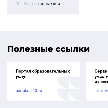
Сб - Вс:
выходные дни
Полезные ссылки
Портал образовательных
Серви
услуг
участ
их се
portal.rso23.ru
https://